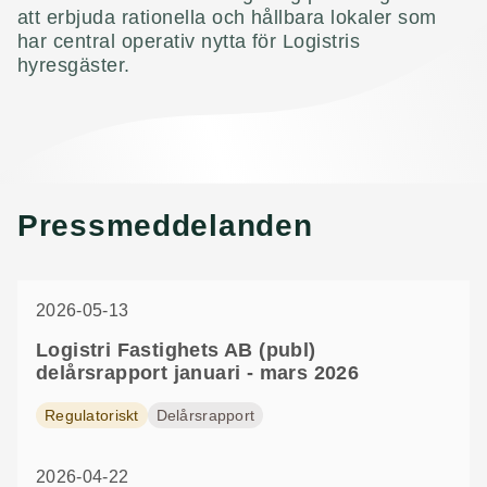
att erbjuda rationella och hållbara lokaler som
har central operativ nytta för Logistris
hyresgäster.
Pressmeddelanden
Försäljningsprocess
En långsiktig ägare
Logistri som partner
Tillgängliga
med Logistri
etableringsmöjligheter
Värdeskapande genom långsiktigt ägande
En lyhörd och stabil partner som tillämpar
sunt förnuft i den dagliga
Läs mer om vår långsiktiga ägarhorisont
En pragmatisk förvärvsprocess med enkla
Logistri erbjuder lokaler i attraktiva lägen
fastighetsförvaltningen
2026-05-13
beslutsvägar anpassad efter er situation
som anpassas efter din verksamhet
Läs mer om vår förvaltning
Logistri Fastighets AB (publ)
Läs mer om vår förvärvsprocess
Läs mer om våra etableringsmöjligheter
delårsrapport januari - mars 2026
Regulatoriskt
Delårsrapport
2026-04-22