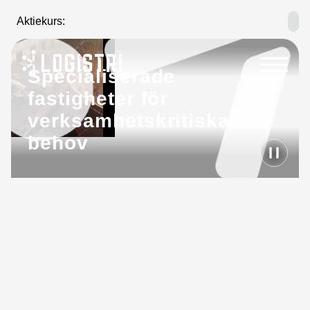
Aktiekurs:
Högst i år:
Lägst i år:
Specialiserade
fastigheter för
verksamhetskritiska
behov